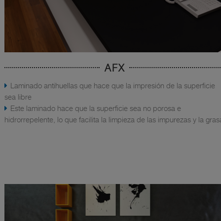
AFX
Laminado antihuellas que hace que la impresión de la superficie
sea libre
Este laminado hace que la superficie sea no porosa e
hidrorrepelente, lo que facilita la limpieza de las impurezas y la gras