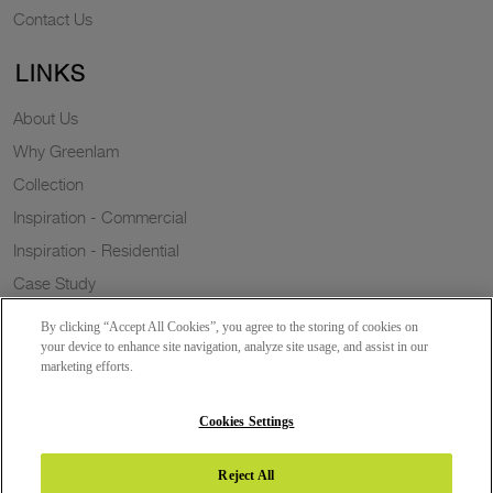
Contact Us
LINKS
About Us
Why Greenlam
Collection
Inspiration - Commercial
Inspiration - Residential
Case Study
Trends
By clicking “Accept All Cookies”, you agree to the storing of cookies on
Resources
your device to enhance site navigation, analyze site usage, and assist in our
marketing efforts.
News
Sustainability
Cookies Settings
Reject All